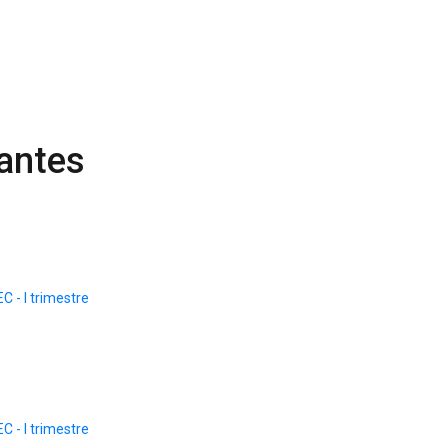
rantes
 - I trimestre
 - I trimestre