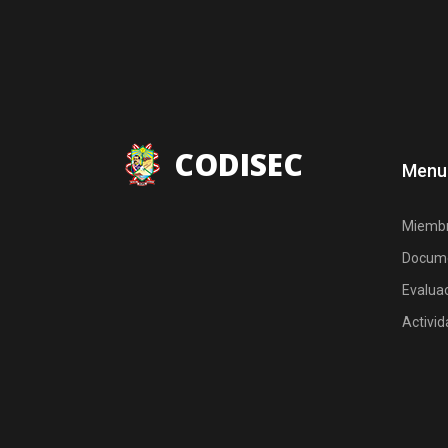
CODISEC
Menu
Miemb
Docum
Evalua
Activi